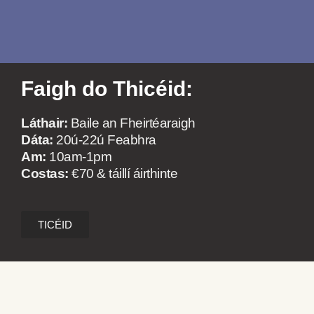
Faigh do Thicéid:
Láthair:
Baile an Fheirtéaraigh
Dáta:
20ú-22ú Feabhra
Am:
10am-1pm
Costas:
€70 & táillí áirthinte
TICÉID